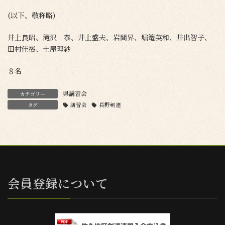
(以下、敬称略)
井上良昭、滝沢 泰、井上盛夫、岩間昇、堀篭英和、井出智子、
田村佳裕、土屋理紗
８名
県講習会
カテゴリー
タグ
講習会
長野剣連
会員登録について