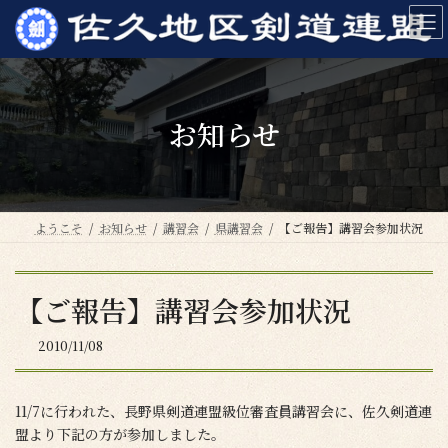
コ
ナ
ン
ビ
テ
ゲ
ン
ー
ツ
シ
へ
ョ
お知らせ
ス
ン
キ
に
ッ
移
プ
動
ようこそ
お知らせ
講習会
県講習会
【ご報告】講習会参加状況
【ご報告】講習会参加状況
2010/11/08
11/7に行われた、長野県剣道連盟級位審査員講習会に、佐久剣道連
盟より下記の方が参加しました。