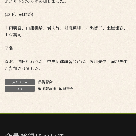
盟より下記の方が参加しました。
(以下、敬称略)
山内義冨、山浦義晴、岩間昇、堀籠英和、井出智子、土屋理紗、
田村英司
７名
なお、同日行われた、中央伝達講習会には、塩川先生、滝沢先生
が参加されました。
県講習会
カテゴリー
タグ
長野剣連
講習会