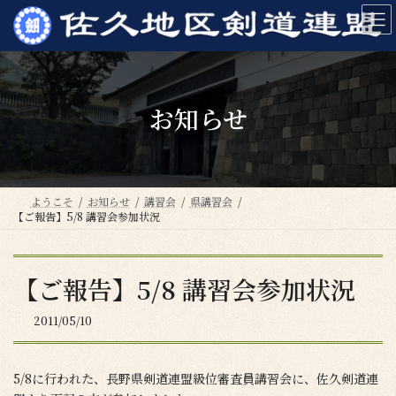
コ
ナ
ン
ビ
テ
ゲ
ン
ー
ツ
シ
へ
ョ
お知らせ
ス
ン
キ
に
ッ
移
プ
動
ようこそ
お知らせ
講習会
県講習会
【ご報告】5/8 講習会参加状況
【ご報告】5/8 講習会参加状況
2011/05/10
5/8に行われた、長野県剣道連盟級位審査員講習会に、佐久剣道連