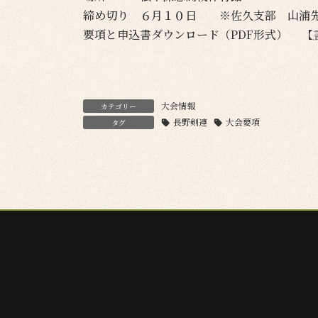
締め切り ６月１０日 ※佐久支部 山浦先
要項と申込書ダウンロード（PDF形式） 【
大会情報
カテゴリー
長野剣連
大会要項
タグ