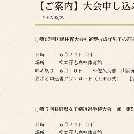
【ご案内】大会申し込
2012/05/29
◯第67回国民体育大会剣道競技成年男子の
日時 ６月２４日（日）
場所 松本深志高校体育館
締め切り ６月１０日 ※佐久支部 山浦先
要項と申込書ダウンロード（PDF形式） 【
◯第５回長野県女子剣道選手権大会 兼 第
日時 ６月２４日（日）
場所 松本深志高校体育館