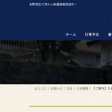
コ
ナ
長野県佐久市から剣道情報発信中！
ン
ビ
テ
ゲ
ン
ー
ツ
シ
へ
ョ
ホーム
行事予定
審
ス
ン
キ
に
ッ
移
プ
動
ようこそ
お知らせ
大会
大会情報
【ご案内】大