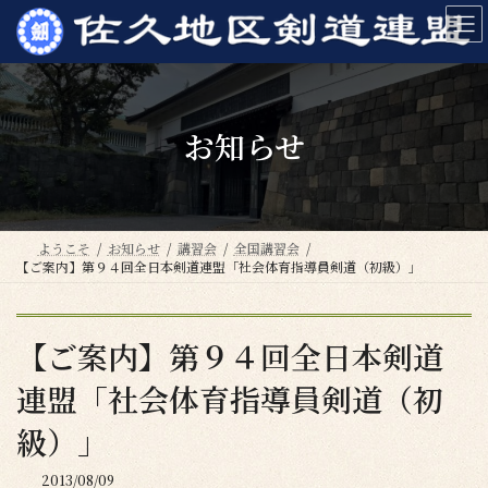
コ
ナ
ン
ビ
テ
ゲ
ン
ー
ツ
シ
へ
ョ
お知らせ
ス
ン
キ
に
ッ
移
プ
動
ようこそ
お知らせ
講習会
全国講習会
【ご案内】第９４回全日本剣道連盟「社会体育指導員剣道（初級）」
【ご案内】第９４回全日本剣道
連盟「社会体育指導員剣道（初
級）」
2013/08/09