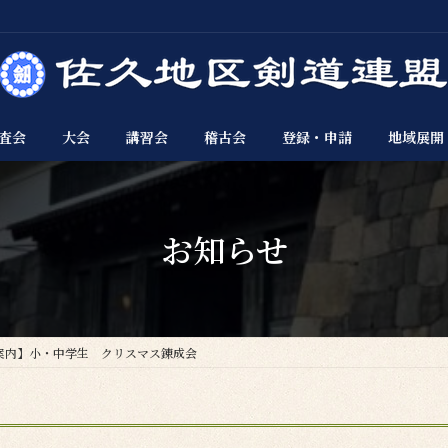
査会
大会
講習会
稽古会
登録・申請
地域展開
お知らせ
案内】小・中学生 クリスマス錬成会