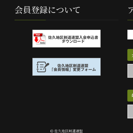
会員登録について
カ
テ
ゴ
リ
ー
別
ア
ー
カ
イ
ブ
© 佐久地区剣道連盟