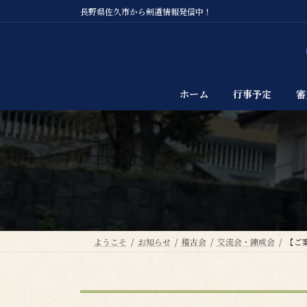
コ
ナ
長野県佐久市から剣道情報発信中！
ン
ビ
テ
ゲ
ン
ー
ツ
シ
へ
ョ
ホーム
行事予定
審
ス
ン
キ
に
ッ
移
プ
動
ようこそ
お知らせ
稽古会
交流会・錬成会
【ご