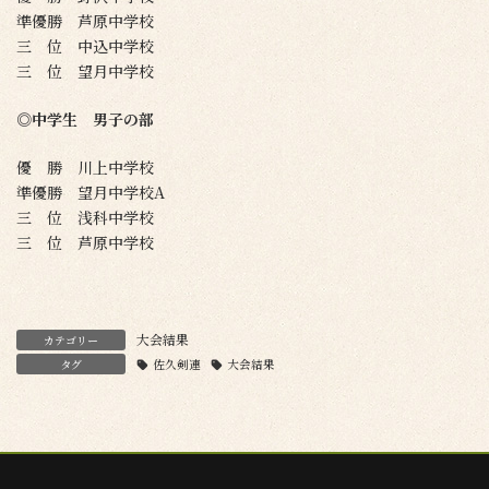
準優勝 芦原中学校
三 位 中込中学校
三 位 望月中学校
◎
中学生 男子の部
優 勝 川上中学校
準優勝 望月中学校A
三 位 浅科中学校
三 位 芦原中学校
大会結果
カテゴリー
タグ
佐久剣連
大会結果