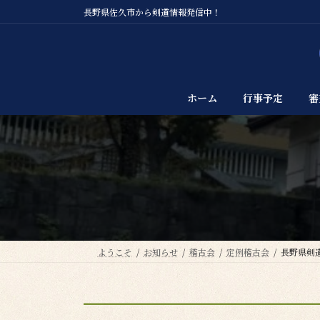
コ
ナ
長野県佐久市から剣道情報発信中！
ン
ビ
テ
ゲ
ン
ー
ツ
シ
へ
ョ
ホーム
行事予定
審
ス
ン
キ
に
ッ
移
プ
動
ようこそ
お知らせ
稽古会
定例稽古会
長野県剣