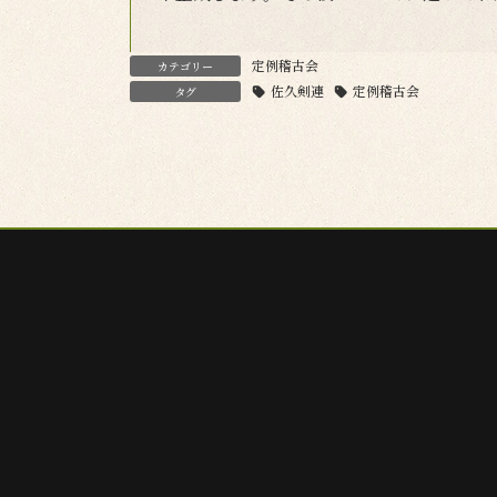
定例稽古会
カテゴリー
佐久剣連
定例稽古会
タグ