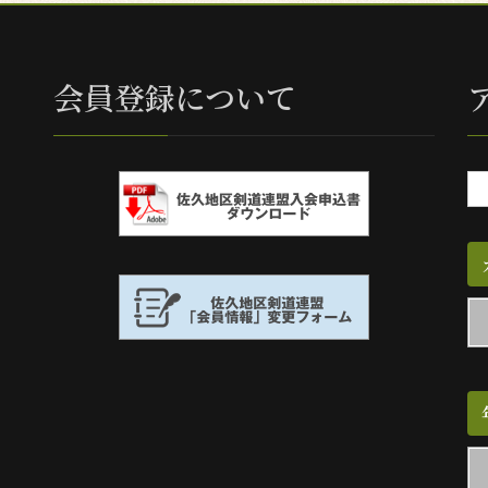
会員登録について
カ
テ
ゴ
リ
ー
別
ア
ー
カ
イ
ブ