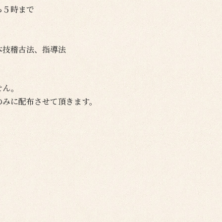
ら５時まで
本技稽古法、指導法
せん。
のみに配布させて頂きます。