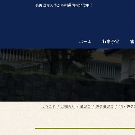
コ
ナ
長野県佐久市から剣道情報発信中！
ン
ビ
テ
ゲ
ン
ー
ツ
シ
へ
ョ
ホーム
行事予定
審
ス
ン
キ
に
ッ
移
プ
動
ようこそ
お知らせ
講習会
佐久講習会
6/18 