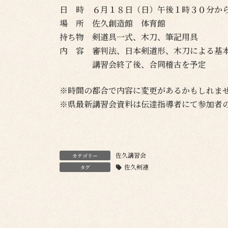
日 時 ６月１８日（日）午後１時３０分か
場 所 佐久創造館 体育館
持ち物 剣道具一式、木刀、筆記用具
内 容 審判法、日本剣道形、木刀による基
講習会終了後、合同稽古を予定
※時間の都合で内容に変更があるかもしれま
※県最新講習会資料は伝達指導者にて参加者
佐久講習会
カテゴリー
佐久剣連
タグ