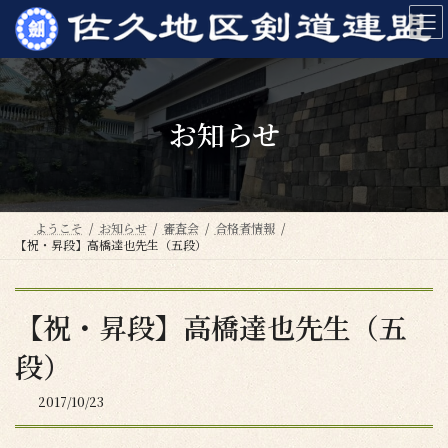
コ
ナ
ン
ビ
テ
ゲ
ン
ー
ツ
シ
へ
ョ
お知らせ
ス
ン
キ
に
ッ
移
プ
動
ようこそ
お知らせ
審査会
合格者情報
【祝・昇段】高橋達也先生（五段）
【祝・昇段】高橋達也先生（五
段）
2017/10/23