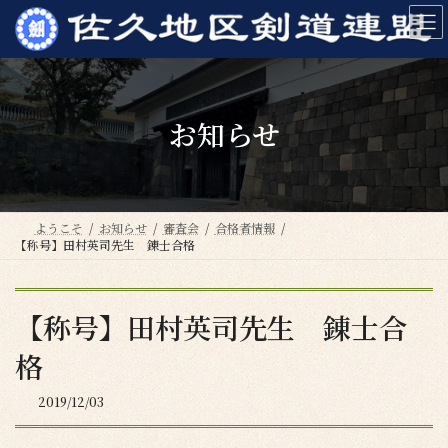
コ
ナ
ン
ビ
テ
ゲ
ン
ー
ツ
シ
へ
ョ
お知らせ
ス
ン
キ
に
ッ
移
プ
動
ようこそ
お知らせ
審査会
合格者情報
【称号】田村英司先生 錬士合格
【称号】田村英司先生 錬士合
格
2019/12/03