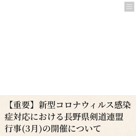
コ
ナ
ン
ビ
テ
ゲ
ン
ー
ツ
シ
へ
ョ
お知らせ
ス
ン
キ
に
ッ
移
プ
動
ようこそ
お知らせ
長野剣連より
【重要】新型コロナウィルス感染症対応における長野県剣道連盟行事(3月)の
開催について
【重要】新型コロナウィルス感染
症対応における長野県剣道連盟
行事(3月)の開催について