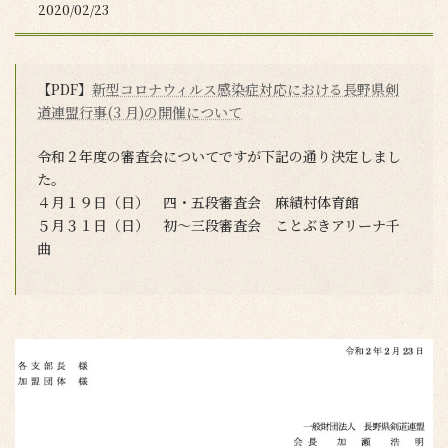
2020/02/23
【PDF】
新型コロナウィルス感染症対応における長野県剣
道連盟行事(3 月)の開催について
令和２年度の審査会についてですが下記の通り決定しまし
た。
４月１９日（日） 四・五段審査会 麻績村体育館
５月３１日（日） 初～三段審査会 ことぶきアリーナ千
曲