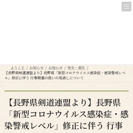
コ
ナ
ン
ビ
テ
ゲ
ン
ー
ツ
シ
へ
ョ
お知らせ
ス
ン
キ
に
ッ
移
プ
動
ようこそ
お知らせ
お知らせ
安全・衛生
【長野県剣道連盟より】長野県「新型コロナウイルス感染症・感染警戒レベ
ル」修正に伴う 行事開催の扱いの見直しについて
【長野県剣道連盟より】長野県
「新型コロナウイルス感染症・感
染警戒レベル」修正に伴う 行事