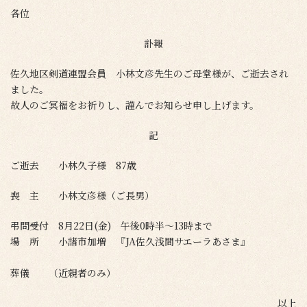
各位
訃報
佐久地区剣道連盟会員 小林文彦先生のご母堂様が、ご逝去され
ました。
故人のご冥福をお祈りし、謹んでお知らせ申し上げます。
記
ご逝去 小林久子様 87歳
喪 主 小林文彦様（ご長男）
弔問受付 8月22日(金) 午後0時半～13時まで
場 所 小諸市加増 『JA佐久浅間サエーラあさま』
葬儀 （近親者のみ）
以上