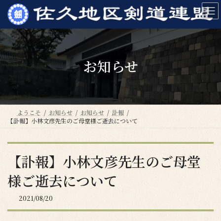
コ
ナ
ン
ビ
テ
ゲ
ン
ー
ツ
シ
へ
ョ
お知らせ
ス
ン
キ
に
ッ
移
プ
動
ようこそ
お知らせ
お知らせ
訃報
【訃報】小林文彦先生のご母堂様ご逝去について
【訃報】小林文彦先生のご母堂
様ご逝去について
2021/08/20