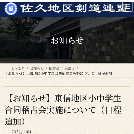
コ
ナ
ン
ビ
テ
ゲ
ン
ー
ツ
シ
へ
ョ
お知らせ
ス
ン
キ
に
ッ
移
プ
動
ようこそ
お知らせ
稽古会
東信Jr
【お知らせ】東信地区小中学生合同稽古会実施について（日程追加）
【お知らせ】東信地区小中学生
合同稽古会実施について（日程
追加）
2022/11/04