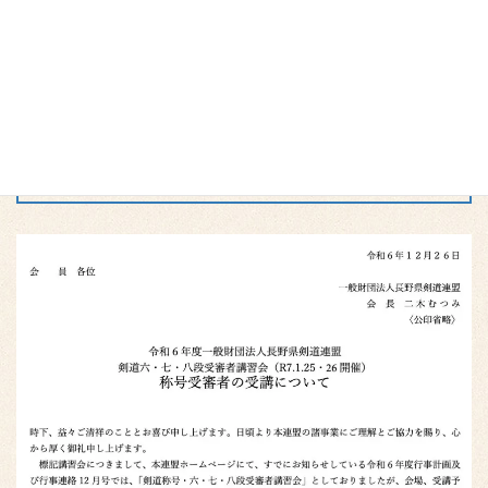
2024/12/26
関連資料（PDF）
・
剣道六・七・八段受審者講習会 称号受審者の受講につ
いて