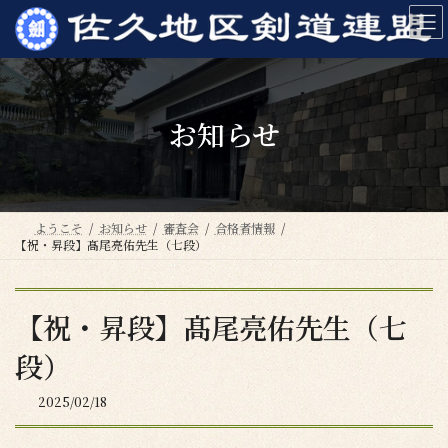
コ
ナ
ン
ビ
テ
ゲ
ン
ー
ツ
シ
へ
ョ
お知らせ
ス
ン
キ
に
ッ
移
プ
動
ようこそ
お知らせ
審査会
合格者情報
【祝・昇段】髙尾亮佑先生（七段）
【祝・昇段】髙尾亮佑先生（七
段）
2025/02/18