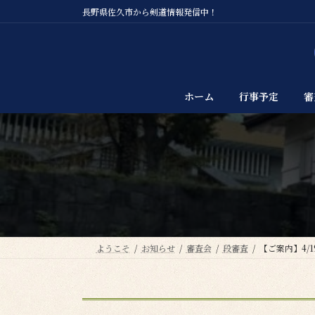
コ
ナ
長野県佐久市から剣道情報発信中！
ン
ビ
テ
ゲ
ン
ー
ツ
シ
へ
ョ
ホーム
行事予定
審
ス
ン
キ
に
ッ
移
プ
動
ようこそ
お知らせ
審査会
段審査
【ご案内】4/