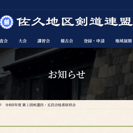
査会
大会
講習会
稽古会
登録・申請
地域展開
お知らせ
19 令和8年度 第１回剣道四・五段合格者研修会