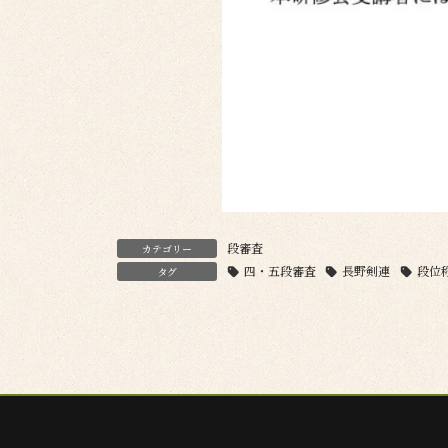
段審査
カテゴリー
四・五段審査
長野剣連
段位
タグ