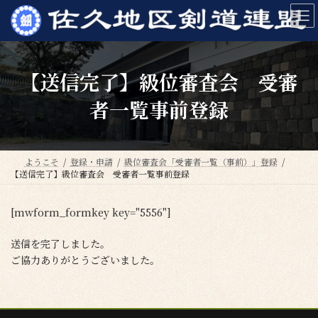
コ
ナ
ン
ビ
テ
ゲ
ン
ー
ツ
シ
【送信完了】級位審査会 受審
へ
ョ
ス
ン
者一覧事前登録
キ
に
ッ
移
プ
動
ようこそ
登録・申請
級位審査会「受審者一覧（事前）」登録
【送信完了】級位審査会 受審者一覧事前登録
[mwform_formkey key="5556"]
送信を完了しました。
ご協力ありがとうございました。