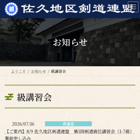
コ
ナ
ン
ビ
テ
ゲ
ン
ー
ツ
シ
へ
ョ
お知らせ
ス
ン
キ
に
ッ
移
プ
動
ようこそ
お知らせ
級講習会
級講習会
2026/07/16
級審査
【ご案内】8/9 佐久地区剣道連盟 第1回剣道級位講習会（1-7級）
事前申し込み